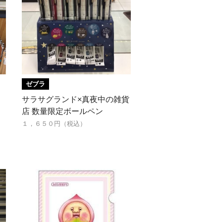
ゼブラ
サラサグランド×真夜中の雑貨
店 数量限定ボールペン
１，６５０円（税込）