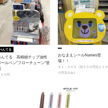
ぺんてる
おなまえシールNames登
ぺんてる 高精細チップ油性
場！！
ボールペン”フローチューン”登
￥１，０００（旧５００円玉と１０
場
０円玉のみ）
３３０円