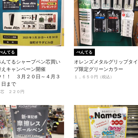
ぺんてる
ぺんてる
ぺんてるシャープペン芯買い
オレンズメタルグリップタイ
替えキャンペーン開催
プ限定グリーンカラー
中！！ ３月２０日～４月３
１，６５０円（税込）
０日まで
替芯 ２２０円