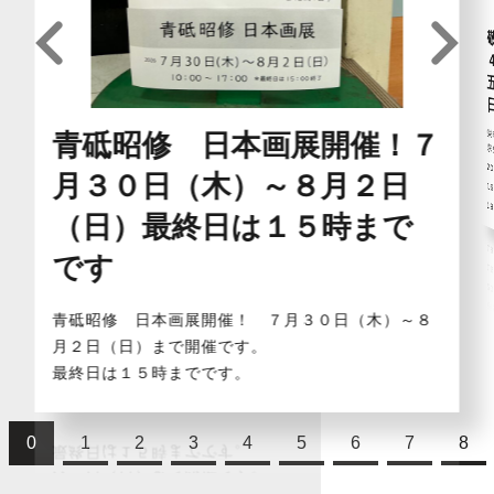
青砥昭修 日本画展開催！７
宗
2
月３０日（木）～８月２日
1
1
（日）最終日は１５時まで
です
青砥昭修 日本画展開催！ ７月３０日（木）～８
月２日（日）まで開催です。
最終日は１５時までです。
0
1
2
3
4
5
6
7
8