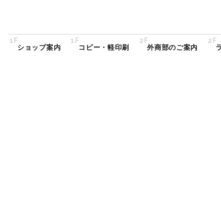
1F
1F
2F
2F
ショップ案内
コピー・軽印刷
外商部のご案内